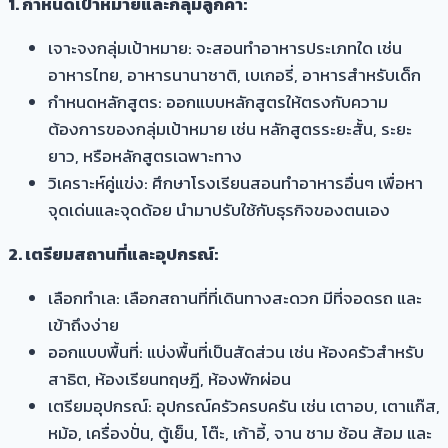
1. กำหนดเป้าหมายและกลุ่มลูกค้า:
เจาะจงกลุ่มเป้าหมาย: จะสอนทำอาหารประเภทใด เช่น
อาหารไทย, อาหารนานาชาติ, เบเกอรี่, อาหารสำหรับเด็ก
กำหนดหลักสูตร: ออกแบบหลักสูตรให้ตรงกับความ
ต้องการของกลุ่มเป้าหมาย เช่น หลักสูตรระยะสั้น, ระยะ
ยาว, หรือหลักสูตรเฉพาะทาง
วิเคราะห์คู่แข่ง: ศึกษาโรงเรียนสอนทำอาหารอื่นๆ เพื่อหา
จุดเด่นและจุดด้อย นำมาปรับใช้กับธุรกิจของตนเอง
2. เตรียมสถานที่และอุปกรณ์:
เลือกทำเล: เลือกสถานที่ที่เดินทางสะดวก มีที่จอดรถ และ
เข้าถึงง่าย
ออกแบบพื้นที่: แบ่งพื้นที่เป็นสัดส่วน เช่น ห้องครัวสำหรับ
สาธิต, ห้องเรียนทฤษฎี, ห้องพักผ่อน
เตรียมอุปกรณ์: อุปกรณ์ครัวครบครัน เช่น เตาอบ, เตาแก๊ส,
หม้อ, เครื่องปั่น, ตู้เย็น, โต๊ะ, เก้าอี้, จาน ชาม ช้อน ส้อม และ