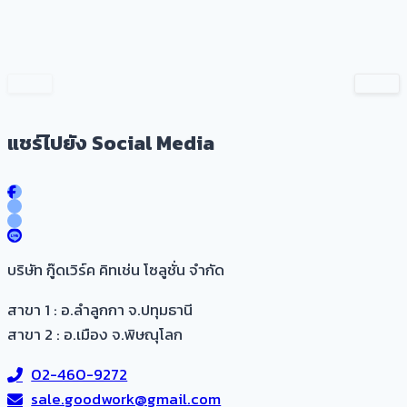
แชร์ไปยัง Social Media
บริษัท กู๊ดเวิร์ค คิทเช่น โซลูชั่น จำกัด
สาขา 1 : อ.ลำลูกกา จ.ปทุมธานี
สาขา 2 : อ.เมือง จ.พิษณุโลก
02-460-9272
sale.goodwork@gmail.com