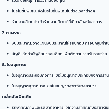
รีวิว: ขอให้ลูกค้ารีวิวร้านของคุณ
โปรโมชั่นพิเศษ: จัดโปรโมชั่นพิเศษในช่วงเวลาต่างๆ
ร่วมงานอีเวนต์: เข้าร่วมงานอีเวนต์ที่เกี่ยวข้องกับอาหาร
7. การเงิน:
งบประมาณ: วางแผนงบประมาณให้รอบคอบ ครอบคลุมค่าเช่า ค
บัญชี: จัดทำบัญชีอย่างละเอียด เพื่อติดตามรายรับรายจ่าย
8. ใบอนุญาต:
ใบอนุญาตประกอบกิจการ: ขอใบอนุญาตประกอบกิจการร้า
ใบอนุญาตสุขาภิบาล: ขอใบอนุญาตสุขาภิบาลอาหาร
เคล็ดลับเพิ่มเติม:
รักษาคุณภาพและรสชาติอาหาร: ให้ความสำคัญกับรสชาติข