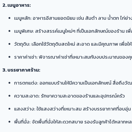
2. เมนูอาหาร:
เมนูหลัก: อาหารอีสานยอดนิยม เช่น ส้มตำ ลาบ น้ำตก ไก่ย่
เมนูพิเศษ: สร้างสรรค์เมนูใหม่ๆ ที่เป็นเอกลักษณ์ของร้าน เพื่
วัตถุดิบ: เลือกใช้วัตถุดิบสดใหม่ สะอาด และมีคุณภาพ เพื่อใ
ราคาค่าเช่า: พิจารณาค่าเช่าที่เหมาะสมกับงบประมาณของค
3. บรรยากาศร้าน:
การตกแต่ง: ออกแบบร้านให้มีความเป็นเอกลักษณ์ สื่อถึงว
ความสะอาด: รักษาความสะอาดของร้านและอุปกรณ์ครัว
แสงสว่าง: ใช้แสงสว่างที่เหมาะสม สร้างบรรยากาศที่อบอุ่น
พื้นที่นั่ง: จัดพื้นที่นั่งให้สะดวกสบาย รองรับลูกค้าได้หลากห