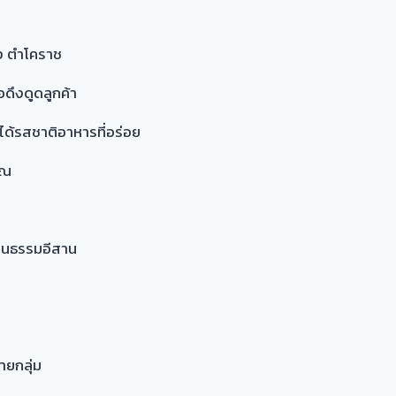
าง ตำโคราช
อดึงดูดลูกค้า
ห้ได้รสชาติอาหารที่อร่อย
ุณ
ัฒนธรรมอีสาน
ลายกลุ่ม