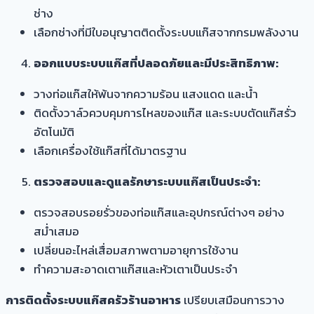
ช่าง
เลือกช่างที่มีใบอนุญาตติดตั้งระบบแก๊สจากกรมพลังงาน
ออกแบบระบบแก๊สที่ปลอดภัยและมีประสิทธิภาพ:
วางท่อแก๊สให้พ้นจากความร้อน แสงแดด และน้ำ
ติดตั้งวาล์วควบคุมการไหลของแก๊ส และระบบตัดแก๊สรั่ว
อัตโนมัติ
เลือกเครื่องใช้แก๊สที่ได้มาตรฐาน
ตรวจสอบและดูแลรักษาระบบแก๊สเป็นประจำ:
ตรวจสอบรอยรั่วของท่อแก๊สและอุปกรณ์ต่างๆ อย่าง
สม่ำเสมอ
เปลี่ยนอะไหล่เสื่อมสภาพตามอายุการใช้งาน
ทำความสะอาดเตาแก๊สและหัวเตาเป็นประจำ
การติดตั้งระบบแก๊สครัวร้านอาหาร
เปรียบเสมือนการวาง