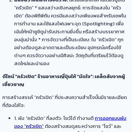
“ครัวเปิด” * แสงสว่างเชิงกลยุทธ์: การจัดแสงใน “ครัว
เปิด” ต้องพิถีพิถัน ควรมีแสงสว่างเพียงพอสำหรับเชฟใน
การทำงาน และใช้แสงไฟเฉพาะจุด (Spotlighting) เพื่อ
เน้นให้หน้าซูชิดูน่ารับประทานยิ่งขึ้น หรือสร้างบรรยากาศ
อบอุ่นน่านั่ง * การจัดวางที่เป็นระเบียบ: ใน “ครัวเปิด” ทุก
อย่างต้องดูสะอาดตาและเป็นระเบียบ อุปกรณ์เครื่องใช้
ต่างๆ ควรจัดวางอย่างมีศิลปะ วัตถุดิบที่เตรียมไว้ต้องดู
สดใหม่และน่ามอง
ดีไซน์ “ครัวเปิด” ร้านอาหารญี่ปุ่นให้ “มัดใจ”: เคล็ดลับจากผู้
เชี่ยวชาญ
การสร้างสรรค์ “ครัวเปิด” ที่ประสบความสำเร็จนั้นมีรายละเอียด
ที่ต้องใส่ใจ:
1. ผัง “ครัวเปิด” ที่ลงตัว: โชว์ได้ ทำงานดี
การออกแบบผัง
ของ “ครัวเปิด”
ต้องสร้างสมดุลระหว่างการ “โชว์” และ