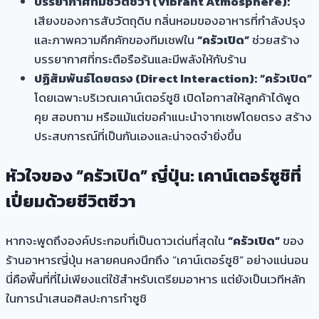
บรรยากาศที่มีชีวิตชีวา (Vibrant Atmosphere):
เสียงของการสับวัตถุดิบ กลิ่นหอมของอาหารที่กำลังปรุง
และภาพความคึกคักของทีมเชฟใน
“ครัวเปิด”
ช่วยสร้าง
บรรยากาศที่กระตือรือร้นและมีพลังให้กับร้าน
ปฏิสัมพันธ์โดยตรง (Direct Interaction):
“ครัวเปิด”
โดยเฉพาะบริเวณเคาน์เตอร์ซูชิ เปิดโอกาสให้ลูกค้าได้พูด
คุย สอบถาม หรือแม้แต่ขอคำแนะนำจากเชฟโดยตรง สร้าง
ประสบการณ์ที่เป็นกันเองและน่าจดจำยิ่งขึ้น
หัวใจของ “ครัวเปิด” ญี่ปุ่น: เคาน์เตอร์ซูชิที่
เปี่ยมด้วยชีวิตชีวา
หากจะพูดถึงองค์ประกอบที่เป็นดาวเด่นที่สุดใน
“ครัวเปิด”
ของ
ร้านอาหารญี่ปุ่น หลายคนคงนึกถึง “เคาน์เตอร์ซูชิ” อย่างแน่นอน
นี่คือพื้นที่ที่ไม่เพียงแต่ใช้สำหรับเตรียมอาหาร แต่ยังเป็นเวทีหลัก
ในการนำเสนอศิลปะการทำซูชิ