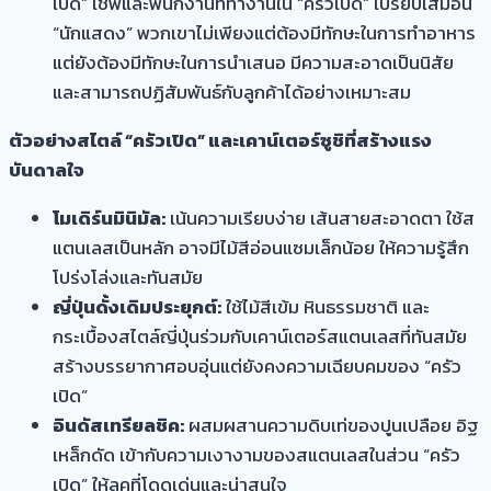
เปิด” เชฟและพนักงานที่ทำงานใน “ครัวเปิด” เปรียบเสมือน
“นักแสดง” พวกเขาไม่เพียงแต่ต้องมีทักษะในการทำอาหาร
แต่ยังต้องมีทักษะในการนำเสนอ มีความสะอาดเป็นนิสัย
และสามารถปฏิสัมพันธ์กับลูกค้าได้อย่างเหมาะสม
ตัวอย่างสไตล์ “ครัวเปิด” และเคาน์เตอร์ซูชิที่สร้างแรง
บันดาลใจ
โมเดิร์นมินิมัล:
เน้นความเรียบง่าย เส้นสายสะอาดตา ใช้ส
แตนเลสเป็นหลัก อาจมีไม้สีอ่อนแซมเล็กน้อย ให้ความรู้สึก
โปร่งโล่งและทันสมัย
ญี่ปุ่นดั้งเดิมประยุกต์:
ใช้ไม้สีเข้ม หินธรรมชาติ และ
กระเบื้องสไตล์ญี่ปุ่นร่วมกับเคาน์เตอร์สแตนเลสที่ทันสมัย
สร้างบรรยากาศอบอุ่นแต่ยังคงความเฉียบคมของ “ครัว
เปิด”
อินดัสเทรียลชิค:
ผสมผสานความดิบเท่ของปูนเปลือย อิฐ
เหล็กดัด เข้ากับความเงางามของสแตนเลสในส่วน “ครัว
เปิด” ให้ลุคที่โดดเด่นและน่าสนใจ