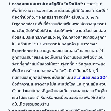
การออกแบบเคาน์เตอร์ซูชิใน “ครัวเปิด”:
มากกว่าแค่
พื้นที่ทำงาน การออกแบบเคาน์เตอร์ซูชิที่ดีในโซน “ครัวเปิด”
ต้องคำนึงถึง: * หลักสรีรศาสตร์สำหรับเชฟ (Chef’s
Ergonomics): พื้นที่ทำงานต้องเพียงพอ จัดวางอุปกรณ์
และวัตถุดิบให้หยิบใช้ง่าย ช่วยให้เชฟทำงานได้อย่างคล่อง
ตัวและมีประสิทธิภาพ แม้จะอยู่ท่ามกลางสายตาของลูกค้า
ใน “ครัวเปิด” * ประสบการณ์ของลูกค้า (Customer
Experience): ความสูงของเคาน์เตอร์ต้องเหมาะสม ให้
ลูกค้านั่งสบายและมองเห็นการทำงานของเชฟได้ชัดเจน
วัสดุที่ลูกค้าสัมผัสควรให้ความรู้สึกที่ดี * วัสดุคุณภาพสูง:
พื้นผิวการทำงานของเชฟใน “ครัวเปิด” นิยมใช้วัสดุที่
ทนทานและถูกสุขลักษณะเป็นเลิศ เช่น
สแตนเลสเกรด 304
ซึ่งทำความสะอาดง่าย ไม่สะสมเชื้อโรค และดูทันสมัย ส่วน
ด้านหน้าเคาน์เตอร์ที่ลูกค้ามองเห็น อาจผสมผสานวัสดุอื่น
เช่น ไม้ธรรมชาติ หิน หรือกระเบื้องสวยงาม เพื่อให้เข้ากับ
ดีไซน์โดยรวมของร้าน
แสงสว่างและการจัดวาง:
เสริมเสน่ห์ให้เคาน์เตอร์ซูชิใน