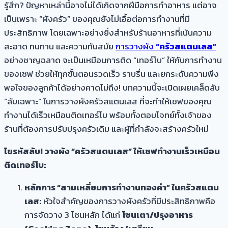
รู้สึก? ปัญหาเหล่านี้อาจไม่ได้เกิดจากฝีมือการทำอาหาร แต่อาจ
เป็นเพราะ “ผังครัว” ของคุณยังไม่เอื้อต่อการทำงานที่มี
ประสิทธิภาพ โดยเฉพาะอย่างยิ่งสำหรับร้านอาหารที่เน้นความ
สะอาด ทนทาน และความทันสมัย
การวางผัง
“ครัวสแตนเลส”
อย่างชาญฉลาด จะเป็นเหมือนการติด “เทอร์โบ” ให้กับการทำงาน
ของเชฟ ช่วยให้ทุกขั้นตอนรวดเร็ว ราบรื่น และยกระดับความพึง
พอใจของลูกค้าได้อย่างคาดไม่ถึง! บทความนี้จะเปิดเผยเคล็ดลับ
“ลับเฉพาะ” ในการวางผังครัวสแตนเลส ที่จะทำให้เชฟของคุณ
ทำงานได้เร็วเหมือนติดเทอร์โบ พร้อมทั้งตอบโจทย์ทั้งเจ้าของ
ร้านที่ต้องการปรับปรุงครัวเดิม และผู้ที่กำลังจะสร้างครัวใหม่
ไขรหัสลับ! วางผัง “ครัวสแตนเลส” ให้เชฟทำงานเร็วเหมือน
ติดเทอร์โบ:
หลักการ “สามเหลี่ยมการทำงานทองคำ” ในครัวสแตน
เลส:
หัวใจสำคัญของการวางผังครัวที่มีประสิทธิภาพคือ
การจัดวาง 3 โซนหลัก ได้แก่
โซนเตา/ปรุงอาหาร