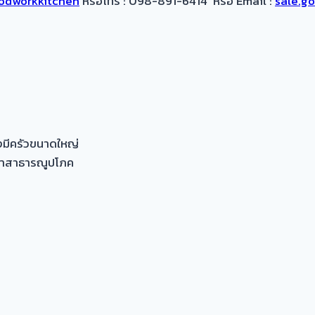
dworkkitchen
หรือโทร : 098-891-6414 หรือ Email :
sale.g
งมีครัวขนาดใหญ่
ะค่าสาธารณูปโภค