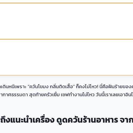
ค้าเดินหนีเพราะ “ควันโขมง กลิ่นติดเสื้อ” ก็คงไม่ไหว! นี่คือฝันร้
รมดา สุดท้ายครัวเยิ้ม เชฟทำงานไม่ไหว วันนี้เราเลยเอาอินไซต์ว
รถึงแนะนำเครื่อง ดูดควันร้านอาหาร 