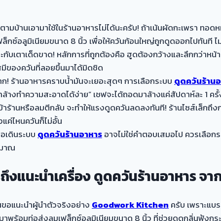
วันตามบ้านเอามาใช้ในร้านอาหารไม่ได้นะครับ! ถ้าเน้นผัดกะเพรา ทอ
กซ์อลูมิเนียมขนาด 8 นิ้ว เพื่อให้ควันก้อนใหญ่ถูกดูดออกไปทันที ไม
เป๊ะกับเตาเด็ดขาด! หลักการที่ถูกต้องคือ ฮูดต้องกว้างและลึกกว่า
มีของควันที่ลอยขึ้นมาได้มิดชิด
ญมาก! ร้านอาหารคราบน้ำมันจะเยอะสุดๆ การเลือกระบบ
ดูดควันร้าน
้างทำความสะอาดได้ง่าย” เชฟจะได้ถอดมาล้างแค่สัปดาห์ละ 1 ครั้งก
ดเข้าร้านหรือลมตีกลับ จะทำให้แรงดูดควันลดลงทันที! ร้านไซส์เล็กถึ
ค่ไหนควันก็ไม่อั้น
ื่อเดินระบบ
ดูดควันร้านอาหาร
อาจไม่ใช่คำตอบเสมอไป ควรเลือกระบบ
ระมาณ
รถึงแนะนำเครื่อง ดูดควันร้านอาหาร 
นขอแนะนำผู้นำตัวจริงอย่าง
Goodwork Kitchen
ครับ เพราะแบรน
ร้อมท่อส่งลมเฟล็กซ์อลูมิเนียมขนาด 8 นิ้ว ที่ช่วยดูดกลิ่นฟุ้งกร