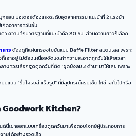
ดหมูกรอบ มอเตอร์ต้องแรงระดับอุตสาหกรรม แนะนำที่ 2 แรงม้า
่เกิดอาการควันอั้น
หน้าเตา ความลึกมาตรฐานที่แนะนำคือ 80 ซม. ส่วนความยาวก็เลือก
อาหาร
ต้องดูที่แผ่นกรองไขมันแบบ Baffle Filter สแตนเลส เพราะ
็เอาอยู่ ไม่ต้องเหนื่อยงัดแงะทำความสะอาดทุกวันให้เสียเวลา
งกลางควรเลือกฮูดดูดควันที่ติด “ชุดบังลม 3 ด้าน” มาให้เลย เพราะ
แบบ “ขึ้นโครงสำเร็จรูป” ที่มีอุปกรณ์ครบเซ็ต ให้ช่างทั่วไปหรือ
จาก Goodwork Kitchen?
ด์นี้เขาออกแบบเครื่องดูดควันมาเพื่อตอบโจทย์ผู้ประกอบการ
ะจายได้อย่างรวดเร็ว