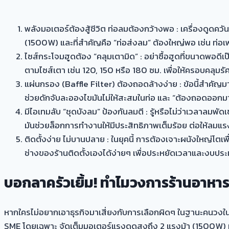
พลังมอเตอร์ต้องสู้ชีวิต ท่อลมต้องกว้างพอ : เครื่องดูดค
(1500W) และที่สำคัญคือ “ท่อส่งลม” ต้องใหญ่พอ เช่น ท่อเฟล็
ไซส์กระโจมฮูดต้อง “คลุมเตามิด” : อย่าซื้อฮูดที่ขนาดพอดี
ตามไซส์เตา เช่น 120, 150 หรือ 180 ซม. เพื่อให้ครอบคลุมรัศ
แผ่นกรอง (Baffle Filter) ต้องถอดล้างง่าย : ข้อนี้สำคั
ช่วยดักจับละอองไขมันไม่ให้สะสมในท่อ และ “ต้องถอดออกมาล
มีไอเทมลับ “ชุดบังลม” ป้องกันลมตี : รู้หรือไม่ว่าเวลาลมพั
มันช่วยล็อกการทำงานให้มีประสิทธิภาพเต็มร้อย ต่อให้ลมแรงแ
ติดตั้งง่าย ไม่บานปลาย : ในยุคนี้ การต้องเจาะผนังใหญ่โตเพ
ช่างของร้านติดตั้งเองได้ง่ายๆ เพื่อประหยัดเวลาและงบป
บอกลาครัวเยิ้ม! ทำไมวงการร้านอาหา
หากใครไม่อยากเอาธุรกิจมาเสี่ยงกับการเลือกผิดๆ ในฐานะคนวงใ
SME โดยเฉพาะ จัดเต็มมอเตอร์แรงดูดสูงถึง 2 แรงม้า (1500W) มาพ