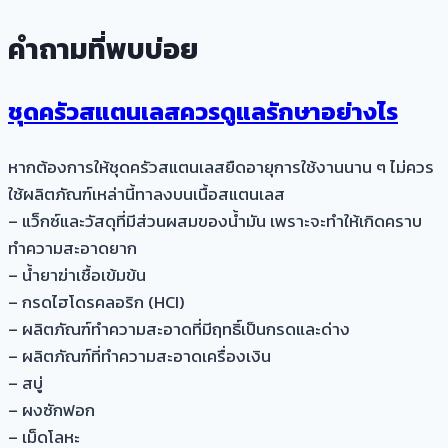
คำถามที่พบบ่อย
ชุดครัวสแตนเลสควรดูแลรักษาอย่างไร
หากต้องการให้ชุดครัวสแตนเลสยืดอายุการใช้งานนาน ๆ ไม่ควร
ใช้ผลิตภัณฑ์เหล่านี้ทาลงบนเนื้อสแตนเลส
– แว็กซ์และวัสดุที่มีส่วนผสมของน้ำมัน เพราะจะทำให้เกิดคราบ
ทำความสะอาดยาก
– น้ำยาฆ่าเชื้อเข้มข้น
– กรดไฮโดรคลอริก (HCI)
– ผลิตภัณฑ์ทำความสะอาดที่มีฤทธิ์เป็นกรดและด่าง
– ผลิตภัณฑ์ที่ทำความสะอาดเครื่องเงิน
– สบู่
– ผงซักฟอก
– เม็ดโลหะ