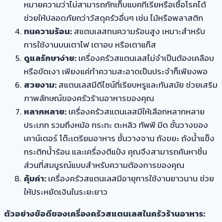
หมายความว่าไม่สามารถกักเก็บแบคทีเรียหรือเชื้อโรคได้
ช่วยให้ปลอดภัยกว่าวัสดุครัวอื่นๆ เช่น ไม้หรือพลาสติก
ทนความร้อน:
สแตนเลสทนความร้อนสูง เหมาะสำหรับ
การใช้งานบนเตาไฟ เตาอบ หรือเตาแก๊ส
ดูแลรักษาง่าย:
เครื่องครัวสแตนเลสไม่จำเป็นต้องเคลือบ
หรือขัดเงา เพียงแค่ทำความสะอาดเป็นประจำก็เพียงพอ
สวยงาม:
สแตนเลสมีดีไซน์ที่เรียบหรูและทันสมัย ช่วยเสริม
ภาพลักษณ์ของครัวร้านอาหารของคุณ
หลากหลาย:
เครื่องครัวสแตนเลสมีให้เลือกหลากหลาย
ประเภท รวมถึงหม้อ กระทะ ตะหลิว ทัพพี มีด ชั้นวางของ
เคาน์เตอร์ โต๊ะเตรียมอาหาร ชั้นวางจาน ถังขยะ ถังน้ำแข็ง
กระติกน้ำร้อน และเครื่องตีแป้ง คุณจึงสามารถค้นหาชิ้น
ส่วนที่สมบูรณ์แบบสำหรับความต้องการของคุณ
คุ้มค่า:
เครื่องครัวสแตนเลสมีอายุการใช้งานยาวนาน ช่วย
ให้ประหยัดเงินในระยะยาว
ตัวอย่างข้อดีของเครื่องครัวสแตนเลสในครัวร้านอาหาร: