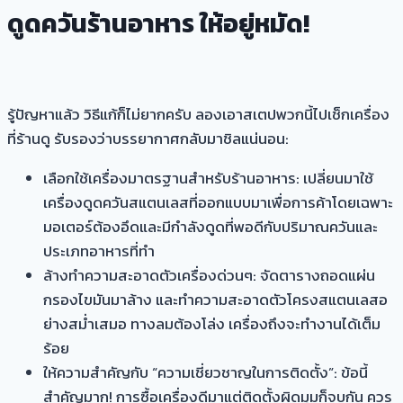
ดูดควันร้านอาหาร ให้อยู่หมัด!
รู้ปัญหาแล้ว วิธีแก้ก็ไม่ยากครับ ลองเอาสเตปพวกนี้ไปเช็กเครื่อง
ที่ร้านดู รับรองว่าบรรยากาศกลับมาชิลแน่นอน:
เลือกใช้เครื่องมาตรฐานสำหรับร้านอาหาร: เปลี่ยนมาใช้
เครื่องดูดควันสแตนเลสที่ออกแบบมาเพื่อการค้าโดยเฉพาะ
มอเตอร์ต้องอึดและมีกำลังดูดที่พอดีกับปริมาณควันและ
ประเภทอาหารที่ทำ
ล้างทำความสะอาดตัวเครื่องด่วนๆ: จัดตารางถอดแผ่น
กรองไขมันมาล้าง และทำความสะอาดตัวโครงสแตนเลสอ
ย่างสม่ำเสมอ ทางลมต้องโล่ง เครื่องถึงจะทำงานได้เต็ม
ร้อย
ให้ความสำคัญกับ “ความเชี่ยวชาญในการติดตั้ง”: ข้อนี้
สำคัญมาก! การซื้อเครื่องดีมาแต่ติดตั้งผิดมุมก็จบกัน ควร