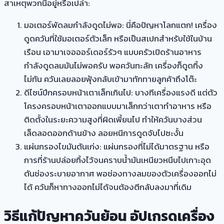
สาเหตุพวกนี้อยู่หรือเปล่า:
มอเตอร์พัดลมกำลังดูดไม่พอ: นี่คือปัญหาโลกแตก! เครื่อง
ดูดควันที่ใช้มอเตอร์ตัวเล็ก หรือเป็นสเปกสำหรับใช้ในบ้าน
เรือน เอามาเจอออร์เดอร์รัวๆ แบบครัวเปิดร้านอาหาร
กำลังดูดลมมันไม่พอครับ พอควันทะลัก เครื่องก็ดูดทิ้ง
ไม่ทัน ควันเลยลอยฟุ้งกลับเข้ามาทักทายลูกค้าถึงโต๊ะ
ดีไซน์ปีกครอบหน้าเตาเล็กเกินไป: บางทีเครื่องแรงดี แต่ตัว
โครงครอบหน้าเตาออกแบบมาเล็กกว่าเตาทำอาหาร หรือ
ติดตั้งในระยะความสูงที่ผิดเพี้ยนไป ทำให้ควันบางส่วน
เล็ดลอดออกด้านข้าง ลอยหนีการดูดจับไปซะงั้น
แผ่นกรองไขมันตันเก่ง: แผ่นกรองที่ไม่ได้มาตรฐาน หรือ
การที่ร้านปล่อยทิ้งไว้จนคราบน้ำมันเหนียวหนึบไปเกาะอุด
ตันช่องระบายอากาศ พอช่องทางลมของตัวเครื่องออกไม่
ได้ ควันก็หาทางออกไม่ได้จนต้องตีกลับลงมาที่เดิม
วิธีแก้ปัญหาควันย้อน อัปเกรดเครื่อง