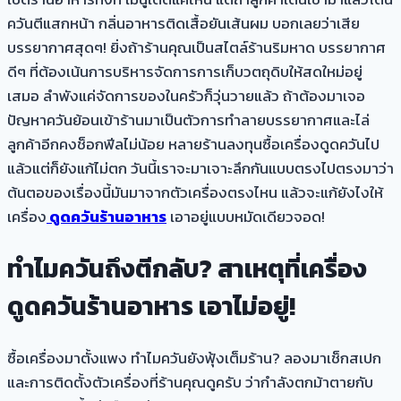
ควันตีแสกหน้า กลิ่นอาหารติดเสื้อยันเส้นผม บอกเลยว่าเสีย
บรรยากาศสุดๆ! ยิ่งถ้าร้านคุณเป็นสไตล์ร้านริมหาด บรรยากาศ
ดีๆ ที่ต้องเน้นการบริหารจัดการการเก็บวตถุดิบให้สดใหม่อยู่
เสมอ ลำพังแค่จัดการของในครัวก็วุ่นวายแล้ว ถ้าต้องมาเจอ
ปัญหาควันย้อนเข้าร้านมาเป็นตัวการทำลายบรรยากาศและไล่
ลูกค้าอีกคงช็อกฟีลไม่น้อย หลายร้านลงทุนซื้อเครื่องดูดควันไป
แล้วแต่ก็ยังแก้ไม่ตก วันนี้เราจะมาเจาะลึกกันแบบตรงไปตรงมาว่า
ต้นตอของเรื่องนี้มันมาจากตัวเครื่องตรงไหน แล้วจะแก้ยังไงให้
เครื่อง
ดูดควันร้านอาหาร
เอาอยู่แบบหมัดเดียวจอด!
ทำไมควันถึงตีกลับ? สาเหตุที่เครื่อง
ดูดควันร้านอาหาร เอาไม่อยู่!
ซื้อเครื่องมาตั้งแพง ทำไมควันยังฟุ้งเต็มร้าน? ลองมาเช็กสเปก
และการติดตั้งตัวเครื่องที่ร้านคุณดูครับ ว่ากำลังตกม้าตายกับ