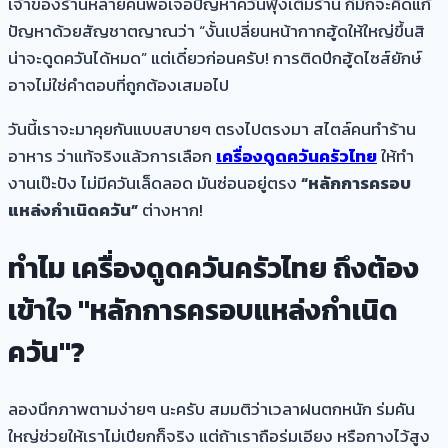
เจ้าของร้านหลายคนพอเจอปัญหาควันฟุ้งเต็มร้าน ก็มักจะคิดแก้
ปัญหาด้วยสัญชาตญาณว่า “งั้นเปลี่ยนหน้ากากฮู้ดให้ใหญ่ขึ้นสิ
น่าจะดูดควันได้หมด” แต่เดี๋ยวก่อนครับ! การติดปีกฮู้ดไซส์ยักษ์
อาจไม่ใช่คำตอบที่ถูกต้องเสมอไป
วันนี้เราจะมาคุยกันแบบสบายๆ ตรงไปตรงมา สไตล์คนทำร้าน
อาหาร ว่าแท้จริงแล้วการเลือก
เครื่องดูดควันครัวไทย
ให้ทำ
งานเป๊ะปัง ไม่มีควันเล็ดลอด มันซ่อนอยู่ตรง
“หลักการครอบ
แหล่งกำเนิดควัน”
ต่างหาก!
ทำไม เครื่องดูดควันครัวไทย ถึงต้อง
เข้าใจ "หลักการครอบแหล่งกำเนิด
ควัน"?
ลองนึกภาพตามง่ายๆ นะครับ สมมติว่าเวลาฝนตกหนัก ร่มคัน
ใหญ่ช่วยให้เราไม่เปียกก็จริง แต่ถ้าเราถือร่มเอียง หรือกางไว้สูง