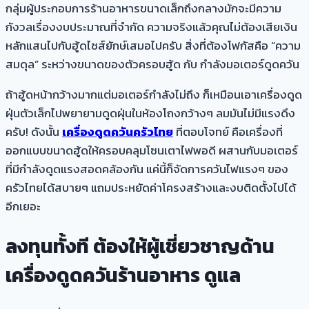
กลุ่มผู้ประกอบการร้านอาหารขนาดเล็กถึงกลางมักจะมีความ
กังวลเรื่องงบประมาณที่จำกัด ความจริงแล้วคุณไม่ต้องเสียเงิน
หลักแสนไปกับฮู้ดไซส์ยักษ์เสมอไปครับ สิ่งที่ต้องโฟกัสคือ “ความ
สมดุล” ระหว่างขนาดของตัวครอบฮู้ด กับ กำลังมอเตอร์ดูดควัน
ถ้าฮู้ดหน้ากว้างมากแต่มอเตอร์กำลังไม่ถึง ก็เหมือนเอาเครื่องดูด
ฝุ่นตัวเล็กไปพยายามดูดฝุ่นในห้องโถงกว้างๆ ลมมันไม่มีแรงดึง
ครับ! ดังนั้น
เครื่องดูดควันครัวไทย
ที่ตอบโจทย์ คือเครื่องที่
ออกแบบขนาดฮู้ดให้ครอบคลุมโซนเตาไฟพอดี ผสานกับมอเตอร์
ที่มีกำลังดูดแรงสอดคล้องกัน แค่นี้ก็จัดการควันไฟแรงๆ ของ
ครัวไทยได้สบายๆ แถมประหยัดค่าโครงสร้างและงบติดตั้งไปได้
อีกเยอะ
ลงทุนทั้งที ต้องให้ผู้เชี่ยวชาญด้าน
เครื่องดูดควันร้านอาหาร ดูแล