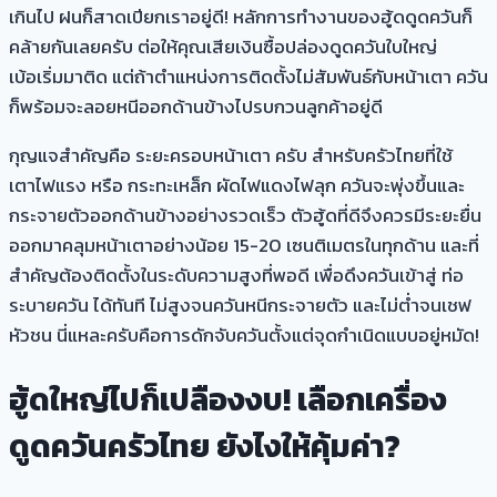
เกินไป ฝนก็สาดเปียกเราอยู่ดี! หลักการทำงานของฮู้ดดูดควันก็
คล้ายกันเลยครับ ต่อให้คุณเสียเงินซื้อปล่องดูดควันใบใหญ่
เบ้อเริ่มมาติด แต่ถ้าตำแหน่งการติดตั้งไม่สัมพันธ์กับหน้าเตา ควัน
ก็พร้อมจะลอยหนีออกด้านข้างไปรบกวนลูกค้าอยู่ดี
กุญแจสำคัญคือ ระยะครอบหน้าเตา ครับ สำหรับครัวไทยที่ใช้
เตาไฟแรง หรือ กระทะเหล็ก ผัดไฟแดงไฟลุก ควันจะพุ่งขึ้นและ
กระจายตัวออกด้านข้างอย่างรวดเร็ว ตัวฮู้ดที่ดีจึงควรมีระยะยื่น
ออกมาคลุมหน้าเตาอย่างน้อย 15-20 เซนติเมตรในทุกด้าน และที่
สำคัญต้องติดตั้งในระดับความสูงที่พอดี เพื่อดึงควันเข้าสู่ ท่อ
ระบายควัน ได้ทันที ไม่สูงจนควันหนีกระจายตัว และไม่ต่ำจนเชฟ
หัวชน นี่แหละครับคือการดักจับควันตั้งแต่จุดกำเนิดแบบอยู่หมัด!
ฮู้ดใหญ่ไปก็เปลืองงบ! เลือกเครื่อง
ดูดควันครัวไทย ยังไงให้คุ้มค่า?