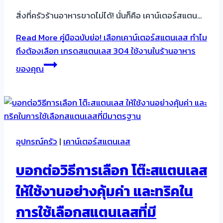
สิ่งที่ครัวร้านอาหารขาดไม่ได้! นั่นก็คือ เคาน์เตอร์สแตน…
Read More
คู่มือฉบับย่อ! เลือกเคาน์เตอร์สแตนเลส ทำไม
ถึงต้องเลือก เกรดสแตนเลส 304 ใช้งานในร้านอาหาร
ของคุณ
อุปกรณ์ครัว
|
เคาน์เตอร์สแตนเลส
บอกต่อวิธีการเลือก โต๊ะสแตนเลส
ให้ใช้งานอย่างคุ้มค่า และทริคใน
การใช้เลือกสแตนเลสที่มี