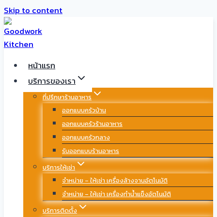
Skip to content
หน้าแรก
บริการของเรา
ที่ปรึกษาร้านอาหาร
ออกแบบครัวบ้าน
ออกแบบครัวร้านอาหาร
ออกแบบครัวกลาง
รับออกแบบร้านอาหาร
บริการให้เช่า
จำหน่าย – ให้เช่า เครื่องล้างจานอัตโนมัติ
จำหน่าย – ให้เช่า เครื่องทำน้ำแข็งอัตโนมัติ
บริการติดตั้ง