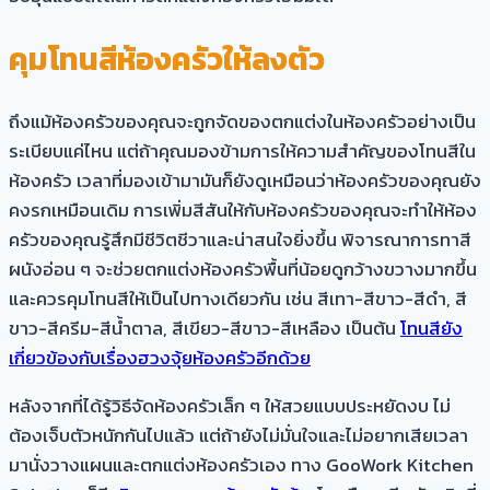
คุมโทนสีห้องครัวให้ลงตัว
ถึงแม้ห้องครัวของคุณจะถูกจัดของตกแต่งในห้องครัวอย่างเป็น
ระเบียบแค่ไหน แต่ถ้าคุณมองข้ามการให้ความสำคัญของโทนสีใน
ห้องครัว เวลาที่มองเข้ามามันก็ยังดูเหมือนว่าห้องครัวของคุณยัง
คงรกเหมือนเดิม การเพิ่มสีสันให้กับห้องครัวของคุณจะทำให้ห้อง
ครัวของคุณรู้สึกมีชีวิตชีวาและน่าสนใจยิ่งขึ้น พิจารณาการทาสี
ผนังอ่อน ๆ จะช่วยตกแต่งห้องครัวพื้นที่น้อยดูกว้างขวางมากขึ้น
และควรคุมโทนสีให้เป็นไปทางเดียวกัน เช่น สีเทา-สีขาว-สีดำ, สี
ขาว-สีครีม-สีน้ำตาล, สีเขียว-สีขาว-สีเหลือง เป็นต้น
โทนสียัง
เกี่ยวข้องกับเรื่องฮวงจุ้ยห้องครัวอีกด้วย
หลังจากที่ได้รู้วิธีจัดห้องครัวเล็ก ๆ ให้สวยแบบประหยัดงบ ไม่
ต้องเจ็บตัวหนักกันไปแล้ว แต่ถ้ายังไม่มั่นใจและไม่อยากเสียเวลา
มานั่งวางแผนและตกแต่งห้องครัวเอง ทาง GooWork Kitchen