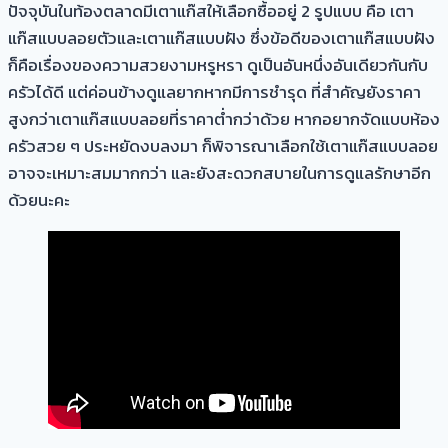
ปัจจุบันในท้องตลาดมีเตาแก๊สให้เลือกซื้ออยู่ 2 รูปแบบ คือ เตา
แก๊สแบบลอยตัวและเตาแก๊สแบบฝัง ซึ่งข้อดีของเตาแก๊สแบบฝัง
ก็คือเรื่องของความสวยงามหรูหรา ดูเป็นอันหนึ่งอันเดียวกันกับ
ครัวได้ดี แต่ค่อนข้างดูแลยากหากมีการชำรุด ที่สำคัญยังราคา
สูงกว่าเตาแก๊สแบบลอยที่ราคาต่ำกว่าด้วย หากอยากจัดแบบห้อง
ครัวสวย ๆ ประหยัดงบลงมา ก็พิจารณาเลือกใช้เตาแก๊สแบบลอย
อาจจะเหมาะสมมากกว่า และยังสะดวกสบายในการดูแลรักษาอีก
ด้วยนะคะ