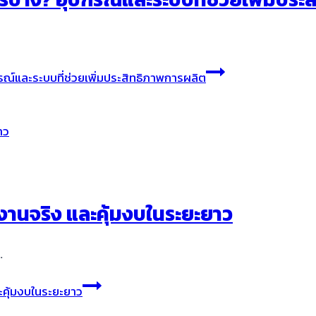
รณ์และระบบที่ช่วยเพิ่มประสิทธิภาพการผลิต
งานจริง และคุ้มงบในระยะยาว
…
ะคุ้มงบในระยะยาว